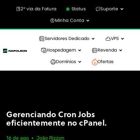
2° via da Fatura
Status
Suporte
Minha Conta
Servidores Dedicado
VPS
Hospedagem
Revenda
Domínios
Ofertas
Gerenciando Cron Jobs
eficientemente no cPanel.
16 de ago
João Rizzon