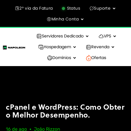
2° via da Fatura
Status
Suporte
Minha Conta
Servidores Dedicado
VPS
Hospedagem
Revenda
Domínios
Ofertas
cPanel e WordPress: Como Obter
o Melhor Desempenho.
16 de ago
João Rizzon