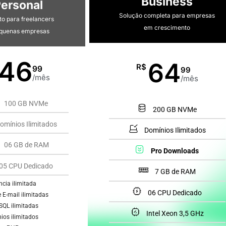
Business
ersonal
Solução completa para empresas
to para freelancers
em crescimento
equenas empresas
46
64
R$
99
99
/mês
/mês
100 GB NVMe
200 GB NVMe
omínios Ilimitados
Domínios Ilimitados
06 GB de RAM
Pro Downloads
05 CPU Dedicado
7 GB de RAM
ncia ilimitada
06 CPU Dedicado
 E-mail ilimitadas
QL ilimitadas
Intel Xeon 3,5 GHz
os ilimitados