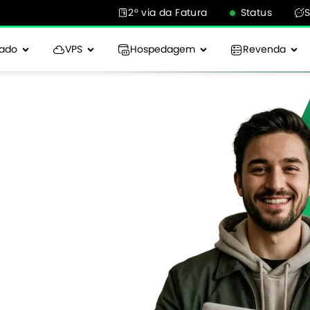
2° via da Fatura
Status
cado
VPS
Hospedagem
Revenda