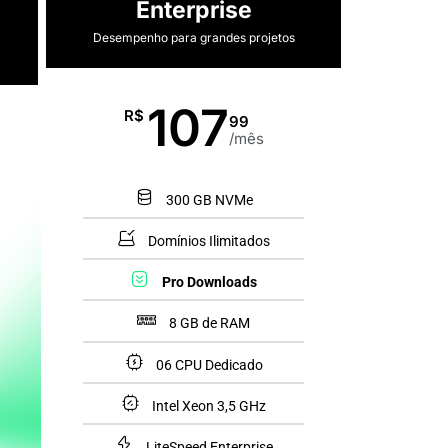
Enterprise
Desempenho para grandes projetos
107
R$
99
/mês
300 GB NVMe
Domínios Ilimitados
Pro Downloads
8 GB de RAM
06 CPU Dedicado
Intel Xeon 3,5 GHz
LiteSpeed Enterprise