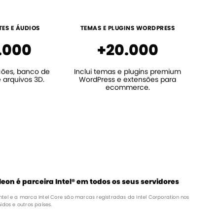
ES E ÁUDIOS
TEMAS E PLUGINS WORDPRESS
.000
+20.000
ções, banco de
Inclui temas e plugins premium
e arquivos 3D.
WordPress e extensões para
ecommerce.
eon é parceira Intel® em todos os seus servidores
o Intel e a marca Intel Core são marcas registradas da Intel Corporation nos
idos e outros países.