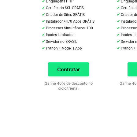
Linguagens PHP
Linguage
Certificado SSL GRÁTIS
Certifica
Criador de Sites GRÁTIS
Criador d
Instalador +470 Apps GRÁTIS
Instalado
Processos Simultâneos: 100
Processo
Inodes ilimitados
Inodes il
Servidor no BRASIL
Servidor 
Python + Node.js App
Python +
Contratar
Ganhe 40% de desconto no
Ganhe 40%
ciclo trienal.