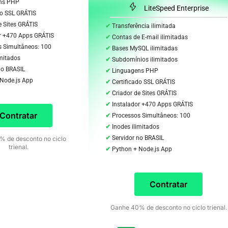
ns PHP
LiteSpeed Enterprise
do SSL GRÁTIS
e Sites GRÁTIS
Transferência ilimitada
r +470 Apps GRÁTIS
Contas de E-mail ilimitadas
s Simultâneos: 100
Bases MySQL ilimitadas
imitados
Subdomínios ilimitados
no BRASIL
Linguagens PHP
 Node.js App
Certificado SSL GRÁTIS
Criador de Sites GRÁTIS
Instalador +470 Apps GRÁTIS
Contratar
Processos Simultâneos: 100
Inodes ilimitados
Servidor no BRASIL
 de desconto no ciclo
trienal.
Python + Node.js App
Contratar
Ganhe 40% de desconto no ciclo trienal.