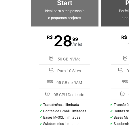
Start
P
Ideal para sites pessoais
Perfei
e pequenos projetos
e p
28
R$
R$
99
/mês
50 GB NVMe
Para 10 Sites
D
05 GB de RAM
05 CPU Dedicado
Transferência ilimitada
Transferê
Contas de E-mail ilimitadas
Contas de
Bases MySQL ilimitadas
Bases MyS
Subdomínios ilimitados
Subdomíni