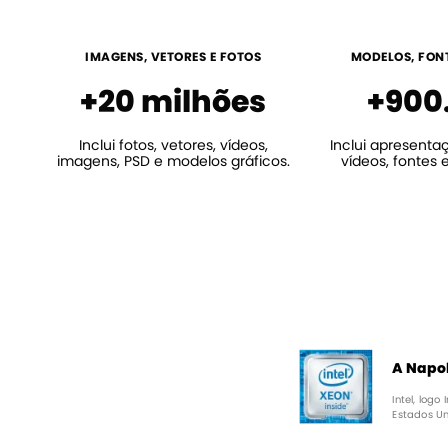
IMAGENS, VETORES E FOTOS
MODELOS, FONT
+20 milhões
+900
Inclui fotos, vetores, vídeos,
Inclui apresenta
imagens, PSD e modelos gráficos.
vídeos, fontes 
A Napol
Intel, log
Estados Un