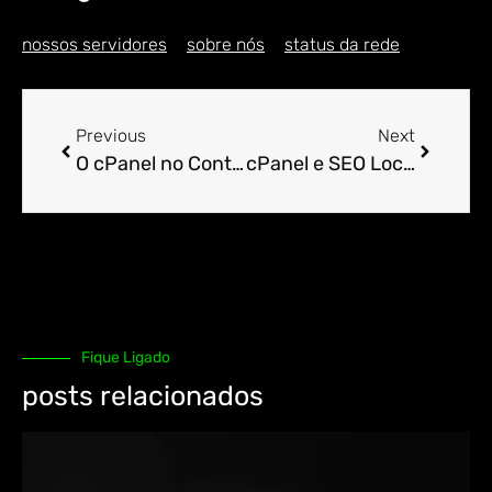
nossos servidores
sobre nós
status da rede
Previous
Next
O cPanel no Contexto da Hospedagem de Sites Educativos.
cPanel e SEO Local: Técnicas e Dicas.
Fique Ligado
posts relacionados