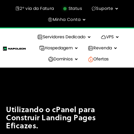
2° via da Fatura
Status
Suporte
Minha Conta
Servidores Dedicado
VPS
Hospedagem
Revenda
Domínios
Ofertas
Utilizando o cPanel para
Construir Landing Pages
Eficazes.