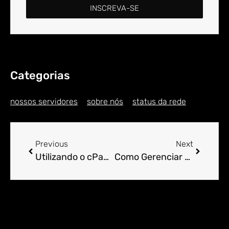
INSCREVA-SE
Categorias
nossos servidores
sobre nós
status da rede
Previous
Next
Utilizando o cPanel para Construir Landing Pages Eficazes.
Como Gerenciar Atributos de Pesquisa Orgânica com cPanel.