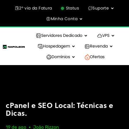
2° via da Fatura
Status
Suporte
Minha Conta
Servidores Dedicado
VPS
Hospedagem
Revenda
Domínios
Ofertas
cPanel e SEO Local: Técnicas e
Dicas.
19 de ago
João Rizzon