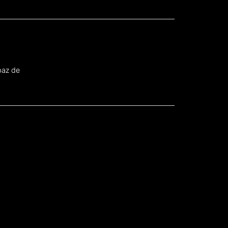
.
paz de