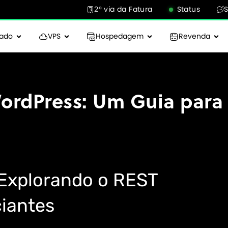
2° via da Fatura
Status
cado
VPS
Hospedagem
Revenda
ordPress: Um Guia para
 Explorando o REST
ciantes