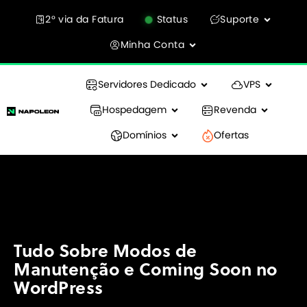
2° via da Fatura
Status
Suporte
Minha Conta
Servidores Dedicado
VPS
Hospedagem
Revenda
Domínios
Ofertas
Tudo Sobre Modos de
Manutenção e Coming Soon no
WordPress