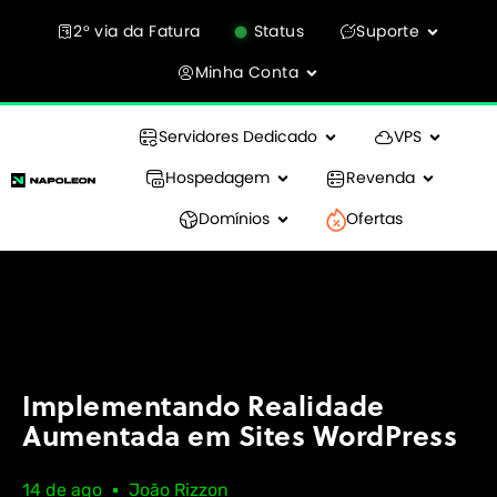
2° via da Fatura
Status
Suporte
Minha Conta
Servidores Dedicado
VPS
Hospedagem
Revenda
Domínios
Ofertas
Implementando Realidade
Aumentada em Sites WordPress
14 de ago
João Rizzon