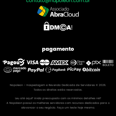
contato@napoleon.com.br
pagamento
Napoleon – Hospedagem e Revenda Dedicada de Servidores © 2026.
Todos os direitos estão reservados.
Leu até aqui? Anda preocupado com os mínimos detalhes né?
A Napoleon possuí os melhores servidores com recursos dedicados para o
alavancar o seu negócio. Faça um teste hoje mesmo.