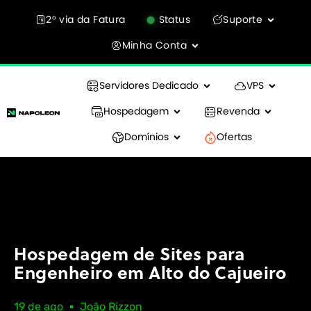
2° via da Fatura
Status
Suporte
Minha Conta
Servidores Dedicado
VPS
Hospedagem
Revenda
Domínios
Ofertas
Hospedagem de Sites para
Engenheiro em Alto do Cajueiro
19 de ago
João Rizzon