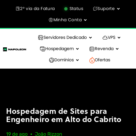
2° via da Fatura
Status
Suporte
Minha Conta
Servidores Dedicado
VPS
Hospedagem
Revenda
Domínios
Ofertas
Hospedagem de Sites para
Engenheiro em Alto do Cabrito
19 de ago
João Rizzon