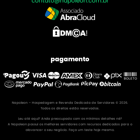
contato@napoleon.com.br
pagamento
Napoleon – Hospedagem e Revenda Dedicada de Servidores © 2026.
Todos os direitos estão reservados.
Leu até aqui? Anda preocupado com os mínimos detalhes né?
A Napoleon possuí os melhores servidores com recursos dedicados para o
alavancar o seu negócio. Faça um teste hoje mesmo.