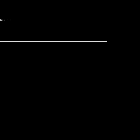
.
paz de