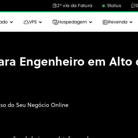
2° via da Fatura
Status
cado
VPS
Hospedagem
Revenda
ra Engenheiro em Alto 
sso do Seu Negócio Online