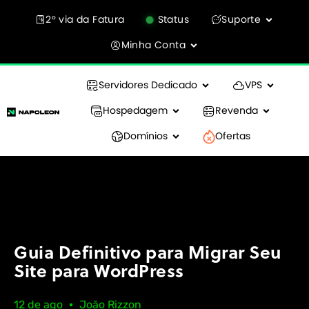
2° via da Fatura
Status
Suporte
Minha Conta
Servidores Dedicado
VPS
Hospedagem
Revenda
Domínios
Ofertas
Guia Definitivo para Migrar Seu
Site para WordPress
12 de ago
João Rizzon