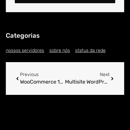
Categorias
nossos servidores
sobre nós
status da rede
Previous
Next
WooCommerce 101: Como Começar Sua Loja Online
Multisite WordPress: O Que é e Como Configurar