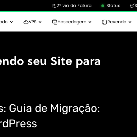
2° via da Fatura
Status
cado
VPS
Hospedagem
Revenda
ndo seu Site para
: Guia de Migração:
rdPress