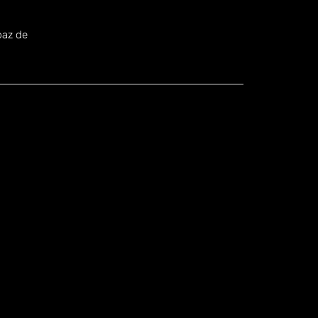
.
paz de