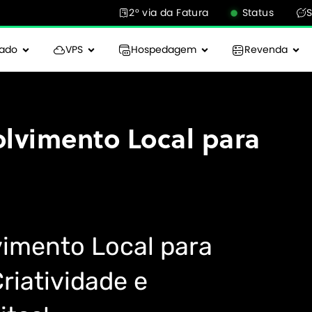
2° via da Fatura
Status
cado
VPS
Hospedagem
Revenda
lvimento Local para
imento Local para
riatividade e