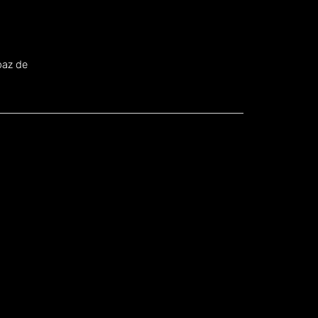
.
paz de