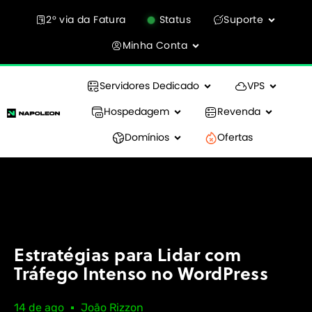
2° via da Fatura
Status
Suporte
Minha Conta
Servidores Dedicado
VPS
Hospedagem
Revenda
Domínios
Ofertas
Estratégias para Lidar com
Tráfego Intenso no WordPress
14 de ago
João Rizzon