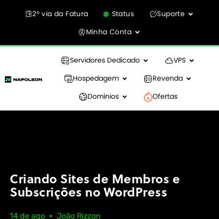
2° via da Fatura
Status
Suporte
Minha Conta
Servidores Dedicado
VPS
Hospedagem
Revenda
Domínios
Ofertas
Criando Sites de Membros e
Subscrições no WordPress
14 de ago
João Rizzon