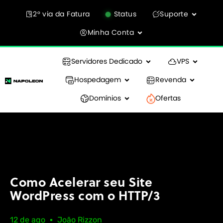
2° via da Fatura
Status
Suporte
Minha Conta
Servidores Dedicado
VPS
Hospedagem
Revenda
Domínios
Ofertas
Como Acelerar seu Site
WordPress com o HTTP/3
12 de ago
João Rizzon