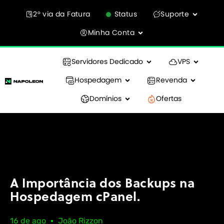
2° via da Fatura
Status
Suporte
Minha Conta
Servidores Dedicado
VPS
Hospedagem
Revenda
Domínios
Ofertas
A Importância dos Backups na
Hospedagem cPanel.
16 de ago
João Rizzon