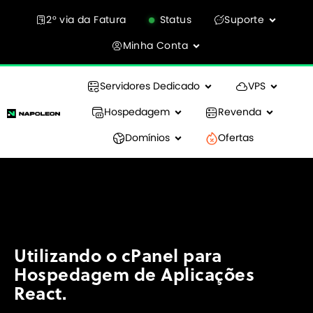
2° via da Fatura
Status
Suporte
Minha Conta
Servidores Dedicado
VPS
Hospedagem
Revenda
Domínios
Ofertas
Utilizando o cPanel para
Hospedagem de Aplicações
React.