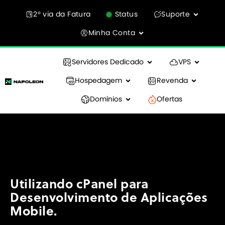
2° via da Fatura
Status
Suporte
Minha Conta
Servidores Dedicado
VPS
Hospedagem
Revenda
Domínios
Ofertas
Utilizando cPanel para
Desenvolvimento de Aplicações
Mobile.