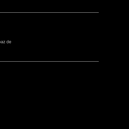
.
paz de