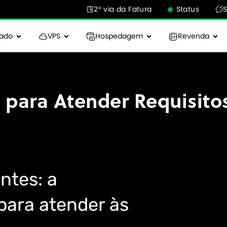
2° via da Fatura
Status
cado
VPS
Hospedagem
Revenda
 para Atender Requisito
ntes: a
para atender às