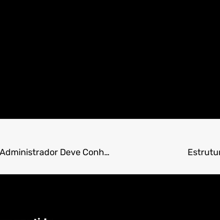
As Funcionalidades Ocultas do cPanel que Todo Administrador Deve Conhecer.
Estrutu