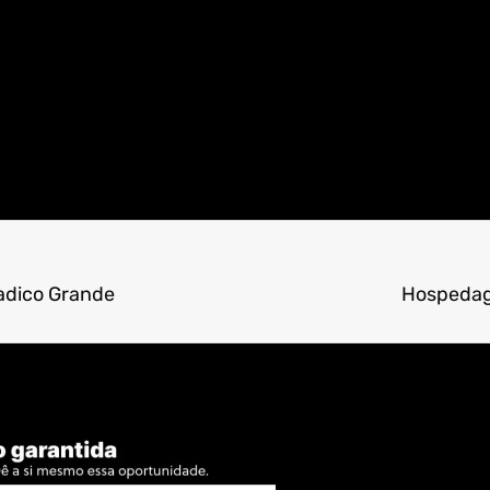
adico Grande
Hospedag