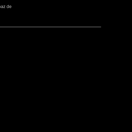
.
paz de