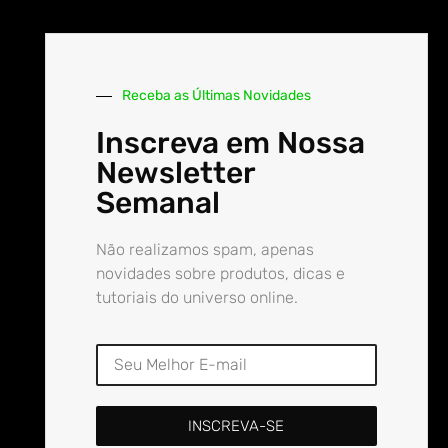
Receba as Últimas Novidades
Inscreva em Nossa
Newsletter
Semanal
Não realizamos spam, apenas
novidades sobre produtos, dicas e
tutoriais do universo online.
INSCREVA-SE