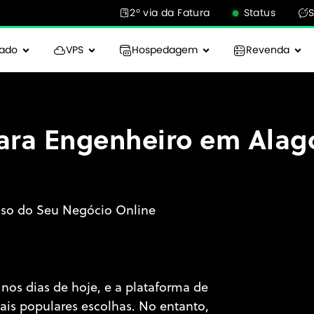
2° via da Fatura
Status
cado
VPS
Hospedagem
Revenda
ara Engenheiro em Alag
sso do Seu Negócio Online
 nos dias de hoje, e a plataforma de
s populares escolhas. No entanto,