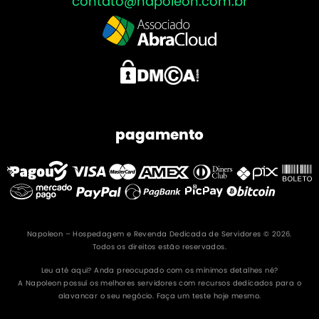
contato@napoleon.com.br
pagamento
Napoleon – Hospedagem e Revenda Dedicada de Servidores © 2026.
Todos os direitos estão reservados.
Leu até aqui? Anda preocupado com os mínimos detalhes né?
A Napoleon possuí os melhores servidores com recursos dedicados para o
alavancar o seu negócio. Faça um teste hoje mesmo.