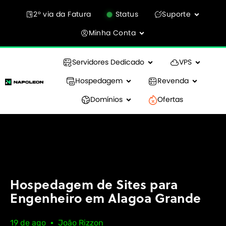
2° via da Fatura
Status
Suporte
Minha Conta
Servidores Dedicado
VPS
Hospedagem
Revenda
Domínios
Ofertas
Hospedagem de Sites para
Engenheiro em Alagoa Grande
19 de ago
João Rizzon