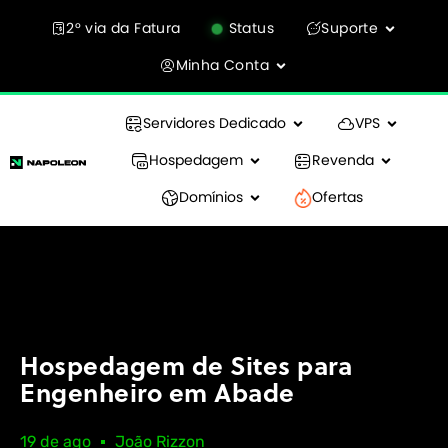
2° via da Fatura
Status
Suporte
Minha Conta
Servidores Dedicado
VPS
Hospedagem
Revenda
Domínios
Ofertas
Hospedagem de Sites para
Engenheiro em Abade
19 de ago
João Rizzon