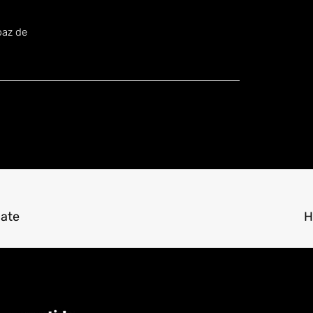
.
paz de
cate
H