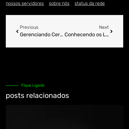
nossos servidores
sobre nós
status da rede
Previous
Next
Gerenciando Certificados Let’s Encrypt no cPanel.
Conhecendo os Limites: cPanel e Uso de Recursos.
Fique Ligado
posts relacionados