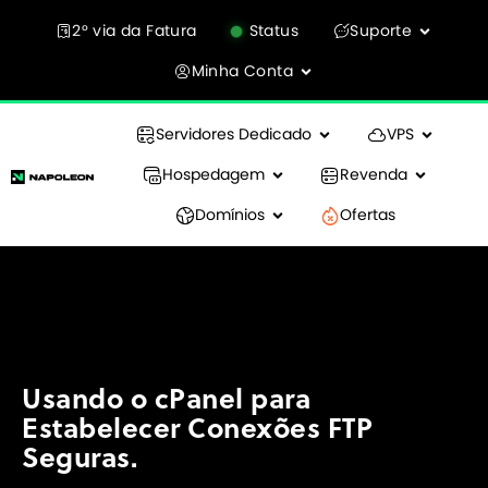
2° via da Fatura
Status
Suporte
Minha Conta
Servidores Dedicado
VPS
Hospedagem
Revenda
Domínios
Ofertas
Usando o cPanel para
Estabelecer Conexões FTP
Seguras.