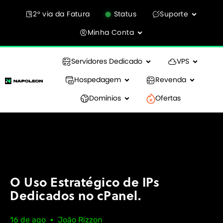
2° via da Fatura
Status
Suporte
Minha Conta
Servidores Dedicado
VPS
Hospedagem
Revenda
Domínios
Ofertas
O Uso Estratégico de IPs
Dedicados no cPanel.
16 de ago
João Rizzon