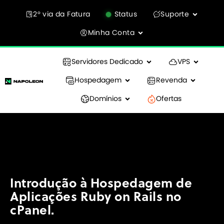
2° via da Fatura
Status
Suporte
Minha Conta
Servidores Dedicado
VPS
Hospedagem
Revenda
Domínios
Ofertas
Introdução à Hospedagem de
Aplicações Ruby on Rails no
cPanel.