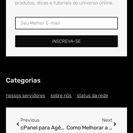
produtos, dicas e tutoriais do universo online.
INSCREVA-SE
Categorias
nossos servidores
sobre nós
status da rede
Previous
Next
cPanel para Agências: Gerenciando Múltiplos Projetos.
Como Melhorar a Gestão de Cache no cPanel.