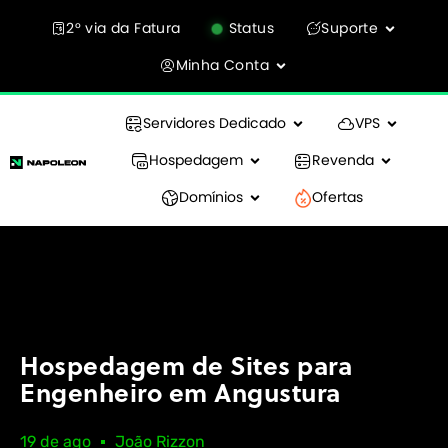
2° via da Fatura
Status
Suporte
Minha Conta
Servidores Dedicado
VPS
Hospedagem
Revenda
Domínios
Ofertas
Hospedagem de Sites para
Engenheiro em Angustura
19 de ago
João Rizzon