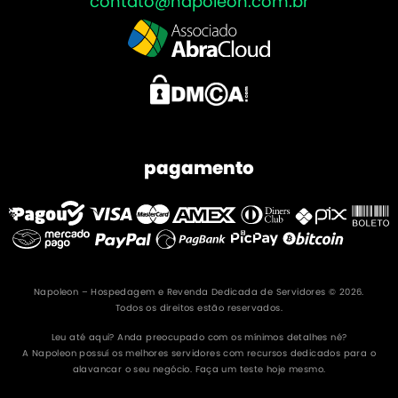
contato@napoleon.com.br
pagamento
Napoleon – Hospedagem e Revenda Dedicada de Servidores © 2026.
Todos os direitos estão reservados.
Leu até aqui? Anda preocupado com os mínimos detalhes né?
A Napoleon possuí os melhores servidores com recursos dedicados para o
alavancar o seu negócio. Faça um teste hoje mesmo.