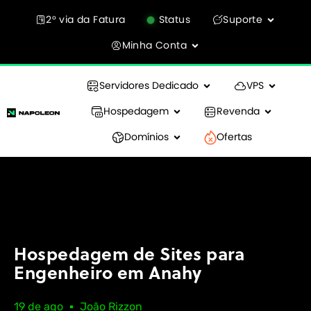
2° via da Fatura
Status
Suporte
Minha Conta
Servidores Dedicado
VPS
Hospedagem
Revenda
Domínios
Ofertas
Hospedagem de Sites para
Engenheiro em Anahy
19 de ago
João Rizzon