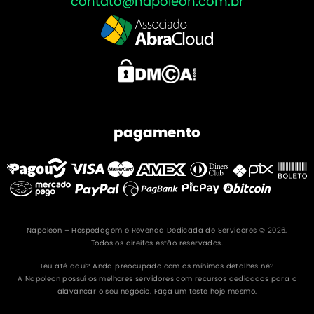
contato@napoleon.com.br
pagamento
Napoleon – Hospedagem e Revenda Dedicada de Servidores © 2026.
Todos os direitos estão reservados.
Leu até aqui? Anda preocupado com os mínimos detalhes né?
A Napoleon possuí os melhores servidores com recursos dedicados para o
alavancar o seu negócio. Faça um teste hoje mesmo.