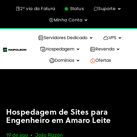
2° via da Fatura
Status
Suporte
Minha Conta
Servidores Dedicado
VPS
Hospedagem
Revenda
Domínios
Ofertas
Hospedagem de Sites para
Engenheiro em Amaro Leite
19 de ago
João Rizzon