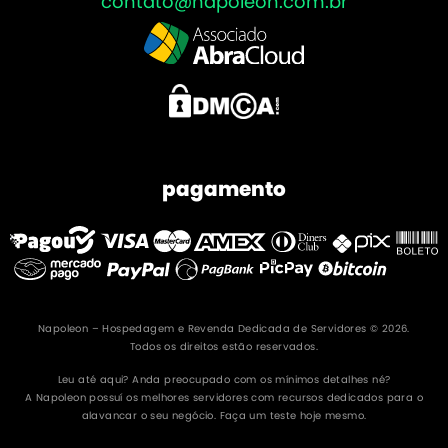
contato@napoleon.com.br
pagamento
Napoleon – Hospedagem e Revenda Dedicada de Servidores © 2026.
Todos os direitos estão reservados.
Leu até aqui? Anda preocupado com os mínimos detalhes né?
A Napoleon possuí os melhores servidores com recursos dedicados para o
alavancar o seu negócio. Faça um teste hoje mesmo.