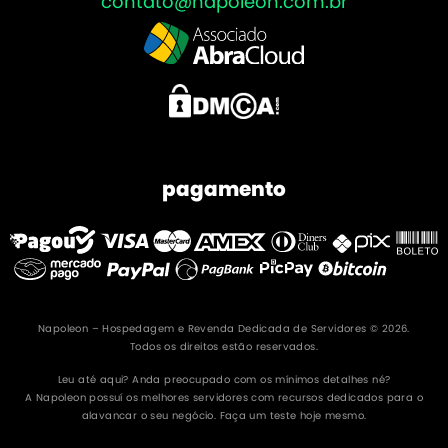
contato@napoleon.com.br
pagamento
Napoleon – Hospedagem e Revenda Dedicada de Servidores © 2026.
Todos os direitos estão reservados.
Leu até aqui? Anda preocupado com os mínimos detalhes né?
A Napoleon possuí os melhores servidores com recursos dedicados para o
alavancar o seu negócio. Faça um teste hoje mesmo.