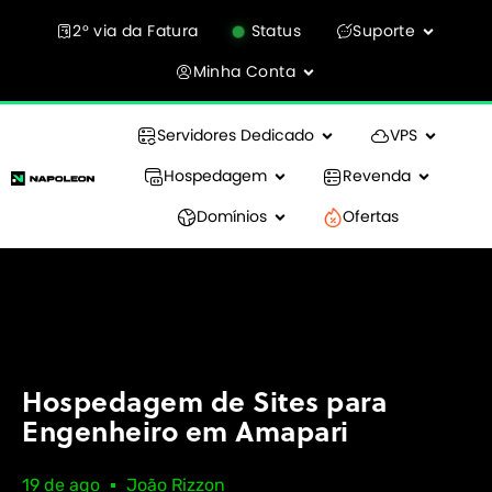
2° via da Fatura
Status
Suporte
Minha Conta
Servidores Dedicado
VPS
Hospedagem
Revenda
Domínios
Ofertas
Hospedagem de Sites para
Engenheiro em Amapari
19 de ago
João Rizzon