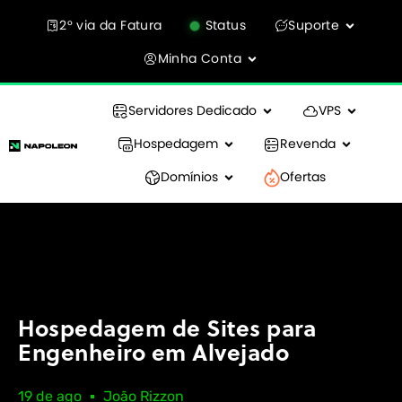
2° via da Fatura
Status
Suporte
Minha Conta
Servidores Dedicado
VPS
Hospedagem
Revenda
Domínios
Ofertas
Hospedagem de Sites para
Engenheiro em Alvejado
19 de ago
João Rizzon