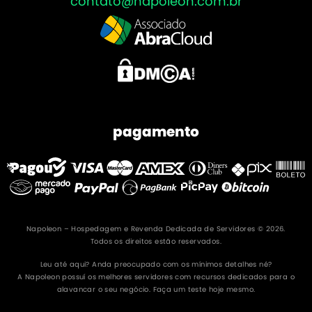
contato@napoleon.com.br
pagamento
Napoleon – Hospedagem e Revenda Dedicada de Servidores © 2026.
Todos os direitos estão reservados.
Leu até aqui? Anda preocupado com os mínimos detalhes né?
A Napoleon possuí os melhores servidores com recursos dedicados para o
alavancar o seu negócio. Faça um teste hoje mesmo.