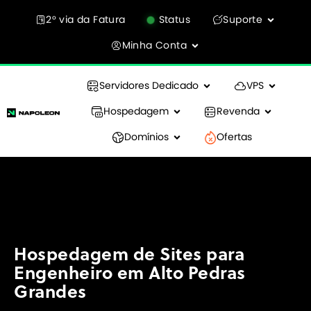
2° via da Fatura
Status
Suporte
Minha Conta
Servidores Dedicado
VPS
Hospedagem
Revenda
Domínios
Ofertas
Hospedagem de Sites para
Engenheiro em Alto Pedras
Grandes