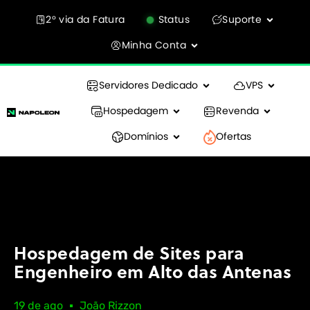
2° via da Fatura
Status
Suporte
Minha Conta
Servidores Dedicado
VPS
Hospedagem
Revenda
Domínios
Ofertas
Hospedagem de Sites para
Engenheiro em Alto das Antenas
19 de ago
João Rizzon