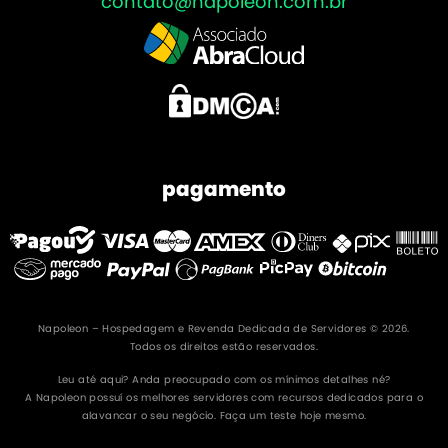
contato@napoleon.com.br
pagamento
Napoleon – Hospedagem e Revenda Dedicada de Servidores © 2026.
Todos os direitos estão reservados.
Leu até aqui? Anda preocupado com os mínimos detalhes né?
A Napoleon possuí os melhores servidores com recursos dedicados para o
alavancar o seu negócio. Faça um teste hoje mesmo.