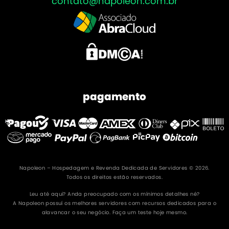
contato@napoleon.com.br
pagamento
Napoleon – Hospedagem e Revenda Dedicada de Servidores © 2026.
Todos os direitos estão reservados.
Leu até aqui? Anda preocupado com os mínimos detalhes né?
A Napoleon possuí os melhores servidores com recursos dedicados para o
alavancar o seu negócio. Faça um teste hoje mesmo.