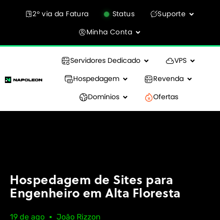
2° via da Fatura
Status
Suporte
Minha Conta
Servidores Dedicado
VPS
Hospedagem
Revenda
Domínios
Ofertas
Hospedagem de Sites para
Engenheiro em Alta Floresta
19 de ago
João Rizzon