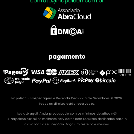
contato@napoleon.com.br
pagamento
Napoleon – Hospedagem e Revenda Dedicada de Servidores © 2026.
Todos os direitos estão reservados.
Leu até aqui? Anda preocupado com os mínimos detalhes né?
A Napoleon possuí os melhores servidores com recursos dedicados para o
alavancar o seu negócio. Faça um teste hoje mesmo.