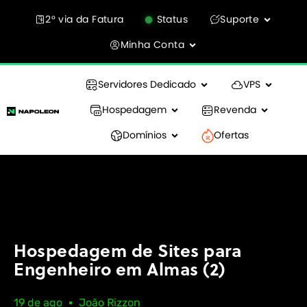
2° via da Fatura
Status
Suporte
Minha Conta
Servidores Dedicado
VPS
Hospedagem
Revenda
Domínios
Ofertas
Hospedagem de Sites para
Engenheiro em Almas (2)
19 de ago
João Rizzon