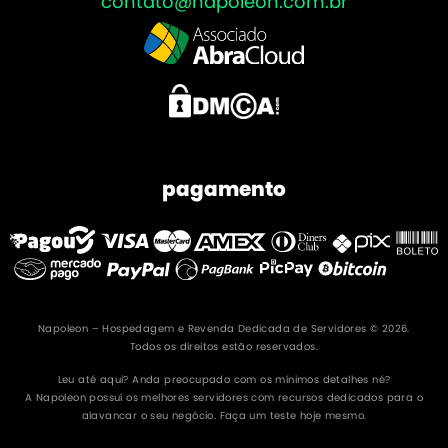
contato@napoleon.com.br
pagamento
Napoleon – Hospedagem e Revenda Dedicada de Servidores © 2026.
Todos os direitos estão reservados.
Leu até aqui? Anda preocupado com os mínimos detalhes né?
A Napoleon possuí os melhores servidores com recursos dedicados para o
alavancar o seu negócio. Faça um teste hoje mesmo.