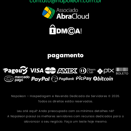
contato@napoleon.com.br
pagamento
Napoleon – Hospedagem e Revenda Dedicada de Servidores © 2026.
Todos os direitos estão reservados.
Leu até aqui? Anda preocupado com os mínimos detalhes né?
A Napoleon possuí os melhores servidores com recursos dedicados para o
alavancar o seu negócio. Faça um teste hoje mesmo.