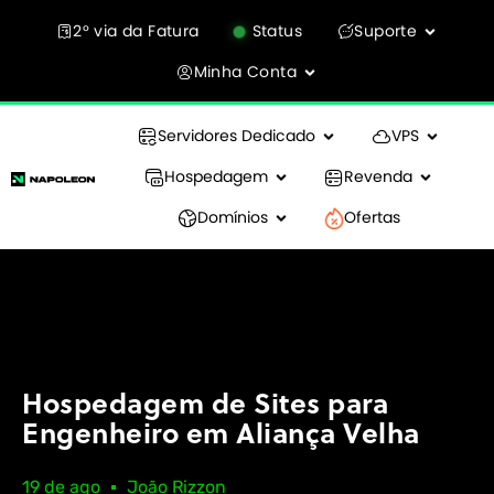
2° via da Fatura
Status
Suporte
Minha Conta
Servidores Dedicado
VPS
Hospedagem
Revenda
Domínios
Ofertas
Hospedagem de Sites para
Engenheiro em Aliança Velha
19 de ago
João Rizzon