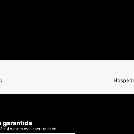
o
Hospeda