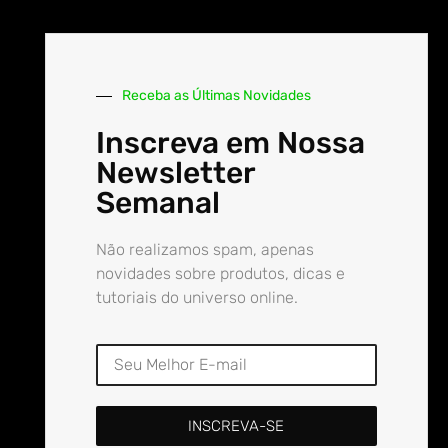
Receba as Últimas Novidades
Inscreva em Nossa
Newsletter
Semanal
Não realizamos spam, apenas
novidades sobre produtos, dicas e
tutoriais do universo online.
INSCREVA-SE