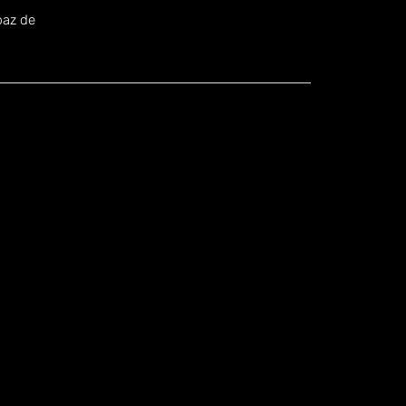
.
paz de