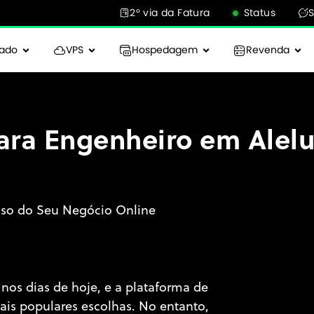
2° via da Fatura
Status
cado
VPS
Hospedagem
Revenda
ra Engenheiro em Alelu
sso do Seu Negócio Online
 nos dias de hoje, e a plataforma de
s populares escolhas. No entanto,