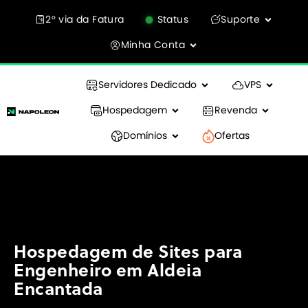
2° via da Fatura
Status
Suporte
Minha Conta
Servidores Dedicado
VPS
Hospedagem
Revenda
Domínios
Ofertas
Hospedagem de Sites para
Engenheiro em Aldeia
Encantada