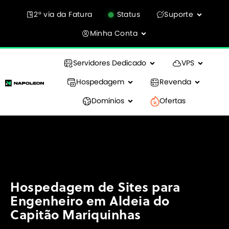
2° via da Fatura
Status
Suporte
Minha Conta
Servidores Dedicado
VPS
Hospedagem
Revenda
Domínios
Ofertas
Hospedagem de Sites para
Engenheiro em Aldeia do
Capitão Mariquinhas