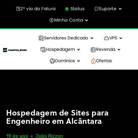
2° via da Fatura
Status
Suporte
Minha Conta
Servidores Dedicado
VPS
Hospedagem
Revenda
Domínios
Ofertas
Hospedagem de Sites para
Engenheiro em Alcântara
19 de ago
João Rizzon