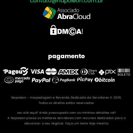
contato@napoleon.com.br
pagamento
Napoleon – Hospedagem e Revenda Dedicada de Servidores © 2026.
Todos os direitos estão reservados.
Leu até aqui? Anda preocupado com os mínimos detalhes né?
A Napoleon possuí os melhores servidores com recursos dedicados para o
alavancar o seu negócio. Faça um teste hoje mesmo.