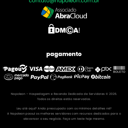
contato@napoleon.com.br
pagamento
Napoleon – Hospedagem e Revenda Dedicada de Servidores © 2026.
Todos os direitos estão reservados.
Leu até aqui? Anda preocupado com os mínimos detalhes né?
A Napoleon possuí os melhores servidores com recursos dedicados para o
alavancar o seu negócio. Faça um teste hoje mesmo.