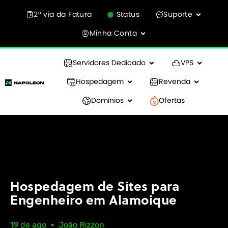
2° via da Fatura
Status
Suporte
Minha Conta
Servidores Dedicado
VPS
Hospedagem
Revenda
Domínios
Ofertas
Hospedagem de Sites para
Engenheiro em Alamoique
19 de ago
João Rizzon