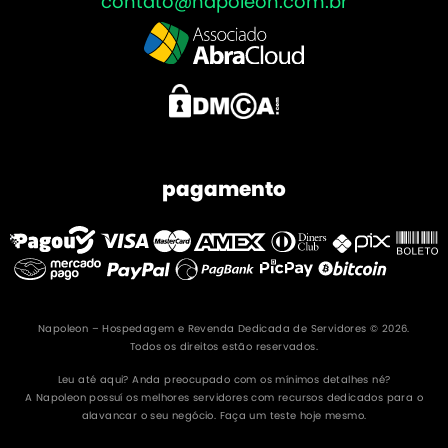
contato@napoleon.com.br
pagamento
Napoleon – Hospedagem e Revenda Dedicada de Servidores © 2026.
Todos os direitos estão reservados.
Leu até aqui? Anda preocupado com os mínimos detalhes né?
A Napoleon possuí os melhores servidores com recursos dedicados para o
alavancar o seu negócio. Faça um teste hoje mesmo.