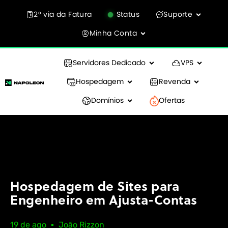
2° via da Fatura
Status
Suporte
Minha Conta
Servidores Dedicado
VPS
Hospedagem
Revenda
Domínios
Ofertas
Hospedagem de Sites para
Engenheiro em Ajusta-Contas
19 de ago
João Rizzon