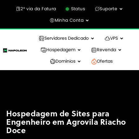
2° via da Fatura
Status
Suporte
Minha Conta
Servidores Dedicado
VPS
Hospedagem
Revenda
Domínios
Ofertas
Hospedagem de Sites para
Engenheiro em Agrovila Riacho
Doce