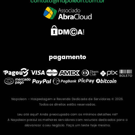
contato@napoleon.com.br
pagamento
Napoleon – Hospedagem e Revenda Dedicada de Servidores © 2026.
Todos os direitos estão reservados.
Leu até aqui? Anda preocupado com os mínimos detalhes né?
A Napoleon possuí os melhores servidores com recursos dedicados para o
alavancar o seu negócio. Faça um teste hoje mesmo.