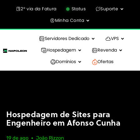
2° via da Fatura
Status
Suporte
Minha Conta
Servidores Dedicado
VPS
Hospedagem
Revenda
Domínios
Ofertas
Hospedagem de Sites para
Engenheiro em Afonso Cunha
19 de ago
João Rizzon