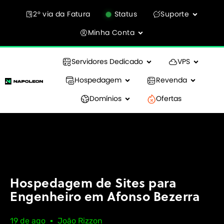
2° via da Fatura
Status
Suporte
Minha Conta
Servidores Dedicado
VPS
Hospedagem
Revenda
Domínios
Ofertas
Hospedagem de Sites para
Engenheiro em Afonso Bezerra
19 de ago
João Rizzon