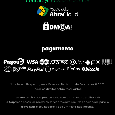
contato@napoleon.com.br
pagamento
Napoleon – Hospedagem e Revenda Dedicada de Servidores © 2026.
Todos os direitos estão reservados.
Leu até aqui? Anda preocupado com os mínimos detalhes né?
A Napoleon possuí os melhores servidores com recursos dedicados para o
alavancar o seu negócio. Faça um teste hoje mesmo.