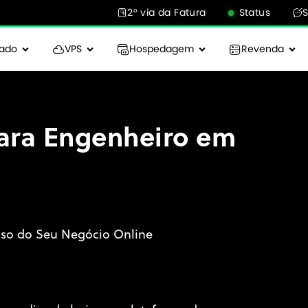
2° via da Fatura
Status
cado
VPS
Hospedagem
Revenda
ara Engenheiro em
sso do Seu Negócio Online