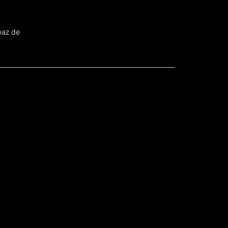
.
paz de