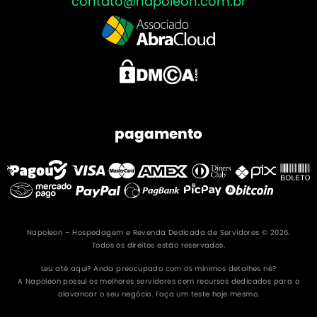
contato@napoleon.com.br
pagamento
Napoleon – Hospedagem e Revenda Dedicada de Servidores © 2026.
Todos os direitos estão reservados.
Leu até aqui? Anda preocupado com os mínimos detalhes né?
A Napoleon possuí os melhores servidores com recursos dedicados para o
alavancar o seu negócio. Faça um teste hoje mesmo.