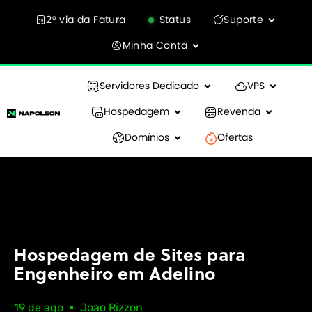
2° via da Fatura
Status
Suporte
Minha Conta
Servidores Dedicado
VPS
Hospedagem
Revenda
Domínios
Ofertas
Hospedagem de Sites para
Engenheiro em Adelino
19 de ago
João Rizzon